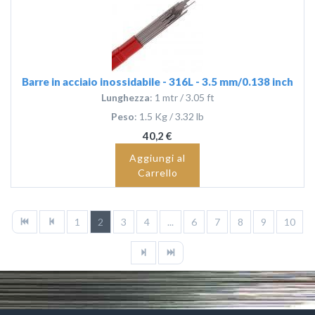
Barre in acciaio inossidabile - 316L - 3.5 mm/0.138 inch
Lunghezza
: 1 mtr / 3.05 ft
Peso
: 1.5 Kg / 3.32 lb
40,2 €
Aggiungi al
Carrello
1
2
3
4
...
6
7
8
9
10