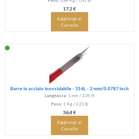
Peso
: 0.64 Kg / 1.41 lb
17,2 €
Aggiungi al
Carrello
Barre in acciaio inossidabile - 316L - 2 mm/0.0787 inch
Lunghezza
: 1 mtr / 3.05 ft
Peso
: 1 Kg / 2.21 lb
36,4 €
Aggiungi al
Carrello