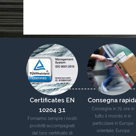
Certificates EN
Consegna rapid
10204 3.1
Consegna in 72 ore in
tutto il mondo e in
Forniamo sempre i nostri
particolare in Europa
prodotti accompagnati
orientale, Europa
dal loro certificato di