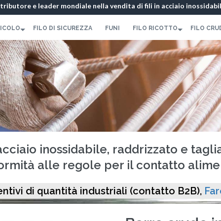
istributore e leader mondiale nella vendita di fili in acciaio inossidabi
450 337 071
-
Modulo di contatto
RICOLO
FILO DI SICUREZZA
FUNI
FILO RICOTTO
FILO CRU
acciaio inossidabile, raddrizzato e taglia
rmità alle regole per il contatto alim
ntivi di quantità industriali (contatto B2B),
Far