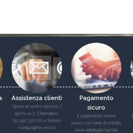
a
Assistenza clienti
Pagamento
Siamo al vostro servizio 7
sicuro
giorni su 7: Chiamateci:
Il pagamento online
+33 450 337 071 o Scrivici:
sicuro con carta di credito
contact@filo-inox.it
viene effettuato tramite