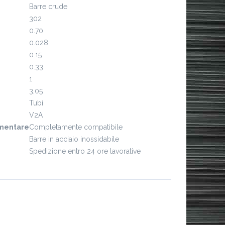
Barre crude
302
0.70
0.028
0.15
0.33
1
3,05
Tubi
V2A
imentare
Completamente compatibile
Barre in acciaio inossidabile
Spedizione entro 24 ore lavorative