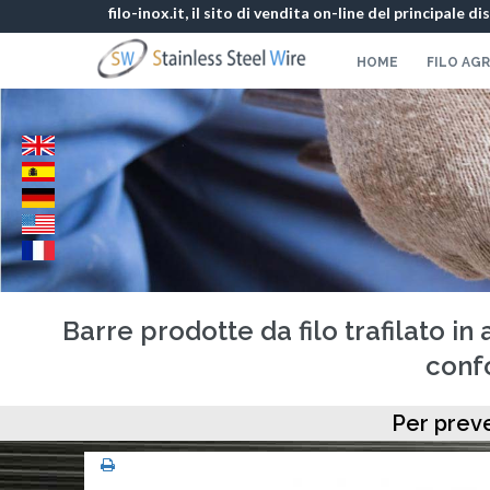
filo-inox.it, il sito di vendita on-line del principale d
HOME
FILO AG
Barre prodotte da filo trafilato in 
confo
Per preve