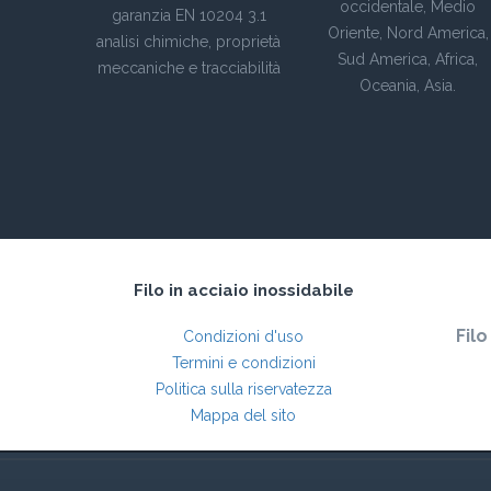
occidentale, Medio
garanzia EN 10204 3.1
Oriente, Nord America,
analisi chimiche, proprietà
Sud America, Africa,
meccaniche e tracciabilità
Oceania, Asia.
Filo in acciaio inossidabile
Filo
Condizioni d'uso
Termini e condizioni
Politica sulla riservatezza
Mappa del sito