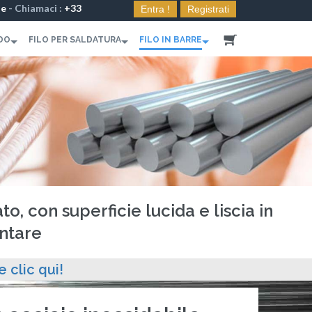
le
- Chiamaci :
+33
Entra !
Registrati
DO
FILO PER SALDATURA
FILO IN BARRE
to, con superficie lucida e liscia in
entare
e clic qui!