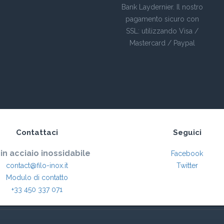
Bank Laydernier. Il nostro
pagamento sicuro con
SSL: utilizzando Visa /
Mastercard / Paypal
Contattaci
Seguici
 in acciaio inossidabile
Facebook
contact@filo-inox.it
Twitter
Modulo di contatto
+33 450 337 071