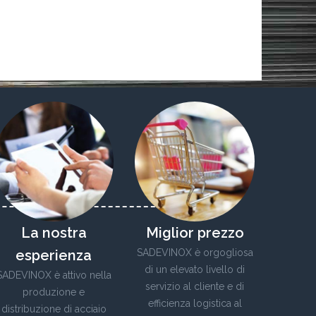
La nostra
Miglior prezzo
esperienza
SADEVINOX è orgogliosa
di un elevato livello di
SADEVINOX è attivo nella
servizio al cliente e di
produzione e
efficienza logistica al
distribuzione di acciaio