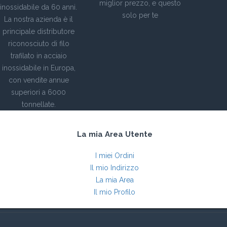
miglior prezzo, e questo
inossidabile da 60 anni.
solo per te
La nostra azienda è il
principale distributore
riconosciuto di filo
trafilato in acciaio
inossidabile in Europa,
con vendite annue
superiori a 6000
tonnellate.
La mia Area Utente
I miei Ordini
Il mio Indirizzo
La mia Area
Il mio Profilo