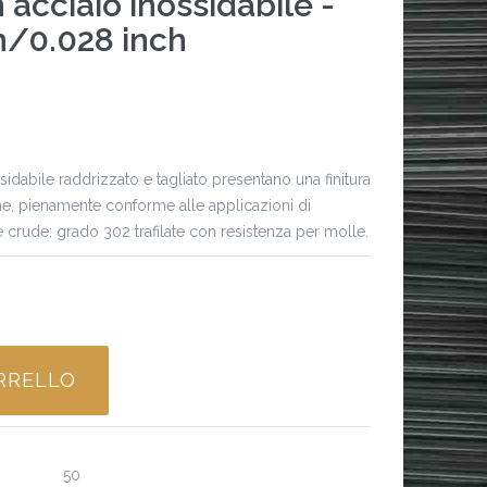
 acciaio inossidabile -
m/0.028 inch
sidabile raddrizzato e tagliato presentano una finitura
rme, pienamente conforme alle applicazioni di
re crude: grado 302 trafilate con resistenza per molle.
RRELLO
Specifiche
50