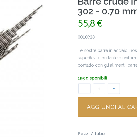
Barre crude in
302 - 0.70 m
55,8 €
0010928
Le nostre barre in acciaio inos
superficiale brillante e unifo
contatto con gli alimenti: bar
193 disponibili
–
+
AGGIUNGI AL CA
Pezzi / tubo