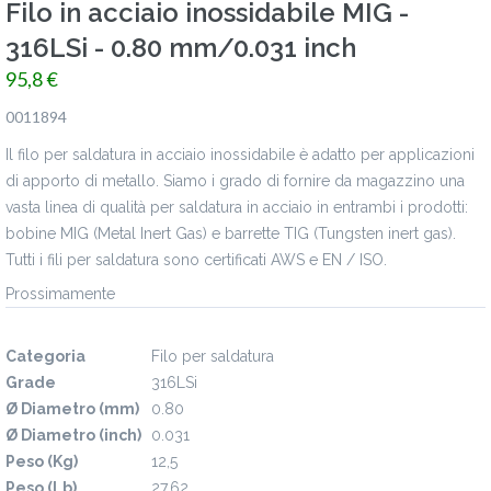
Filo in acciaio inossidabile MIG -
316LSi - 0.80 mm/0.031 inch
95,8 €
0011894
Il filo per saldatura in acciaio inossidabile è adatto per applicazioni
di apporto di metallo. Siamo i grado di fornire da magazzino una
vasta linea di qualità per saldatura in acciaio in entrambi i prodotti:
bobine MIG (Metal Inert Gas) e barrette TIG (Tungsten inert gas).
Tutti i fili per saldatura sono certificati AWS e EN / ISO.
Prossimamente
Specifiche
Categoria
Filo per saldatura
Grade
316LSi
Ø Diametro (mm)
0.80
Ø Diametro (inch)
0.031
Peso (Kg)
12,5
Peso (Lb)
27,62