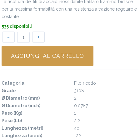
La ricottura dei fili di acciaio inossidabile trafilato li ammorbidisce
per la massima formabilità con una resistenza a trazione regolare e
costante.
535 disponibili
–
+
AGGIUNGI AL CARRELLO
Specifiche
Categoria
Filo ricotto
Grade
310S
Ø Diametro (mm)
2
Ø Diametro (inch)
0.0787
Peso (Kg)
1
Peso (Lb)
2,21
Lunghezza (metri)
40
Lunghezza (piedi)
122