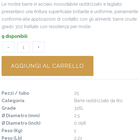
Le nostre barre in acciaio inossidabile raddrizzato e tagliato
presentano una finitura superficiale brillante e uniforme, pienamente
conforme alle applicazioni di contatto con gli alimenti: barre crude:
grado 302 trafilate con resistenza per molle.
9 disponibili
–
+
AGGIUNGI AL CARRELLO
Specifiche
Pezzi / tubo
25
Categoria
Barre raddrizzate da filo
Grade
316L
Ø Diametro (mm)
2,5
Ø Diametro (inch)
0.098
Peso (Kg)
1
Peso (Lb)
2,21