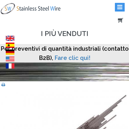
I PIÙ VENDUTI
Per preventivi di quantità industriali (contatto
B2B),
Fare clic qui!