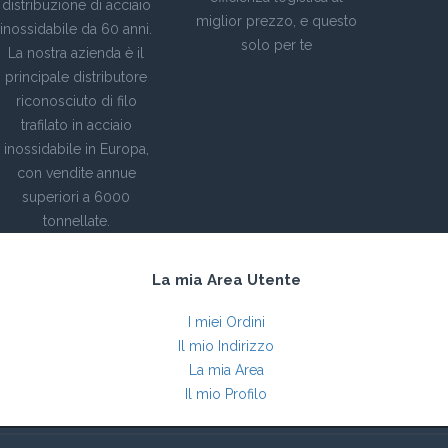
distribuzione di acciaio
miglior prezzo, e questo
inossidabile da 60 anni.
solo per te
La nostra azienda è il
principale distributore
riconosciuto di filo
trafilato in acciaio
inossidabile in Europa,
con vendite annue
superiori a 6000
tonnellate.
La mia Area Utente
I miei Ordini
Il mio Indirizzo
La mia Area
Il mio Profilo