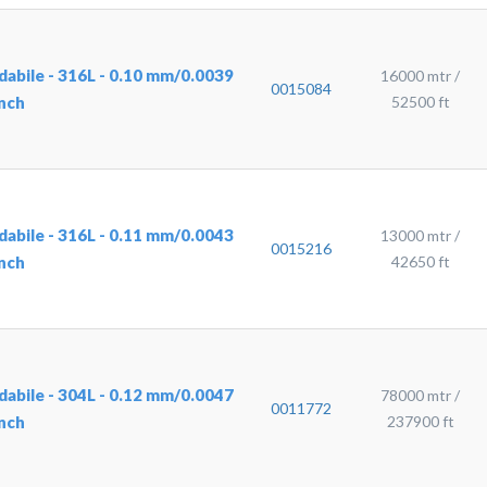
sidabile - 316L - 0.10 mm/0.0039
16000 mtr /
0015084
inch
52500 ft
sidabile - 316L - 0.11 mm/0.0043
13000 mtr /
0015216
inch
42650 ft
sidabile - 304L - 0.12 mm/0.0047
78000 mtr /
0011772
inch
237900 ft