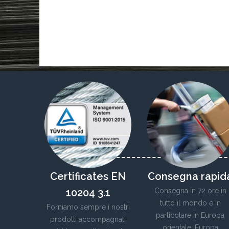
Certificates EN
Consegna rapid
10204 3.1
Consegna in 72 ore in
tutto il mondo e in
Forniamo sempre i nostri
particolare in Europa
prodotti accompagnati
orientale, Europa