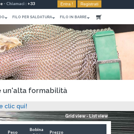
le
- Chiamaci :
+33
Entra !
Registrati
DO
FILO PER SALDATURA
FILO IN BARRE
e un'alta formabilità
e clic qui!
Grid view
-
List view
Bobina
Peso
Prezzo