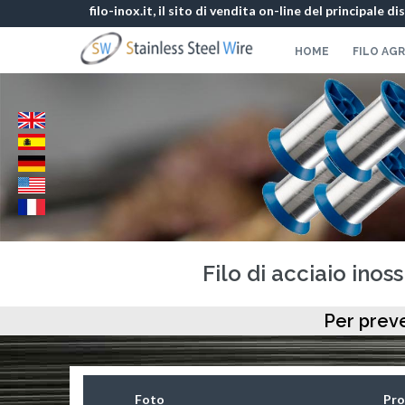
filo-inox.it, il sito di vendita on-line del principale d
HOME
FILO AG
Filo di acciaio inos
Per preve
Foto
Pro