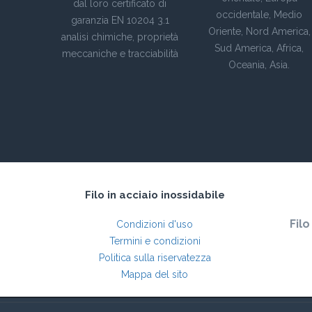
dal loro certificato di
occidentale, Medio
garanzia EN 10204 3.1
Oriente, Nord America,
analisi chimiche, proprietà
Sud America, Africa,
meccaniche e tracciabilità
Oceania, Asia.
Filo in acciaio inossidabile
Filo
Condizioni d'uso
Termini e condizioni
Politica sulla riservatezza
Mappa del sito