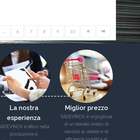
...
6
7
8
9
10
La nostra
Miglior prezzo
esperienza
SADEVINOX è orgogliosa
di un elevato livello di
SADEVINOX è attivo nella
servizio al cliente e di
produzione e
efficienza logistica al