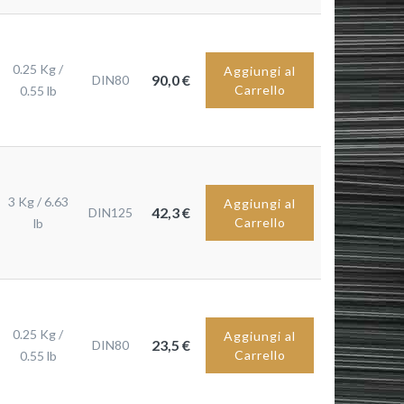
0.25 Kg /
Aggiungi al
90,0 €
DIN80
Carrello
0.55 lb
3 Kg / 6.63
Aggiungi al
42,3 €
DIN125
Carrello
lb
0.25 Kg /
Aggiungi al
23,5 €
DIN80
Carrello
0.55 lb