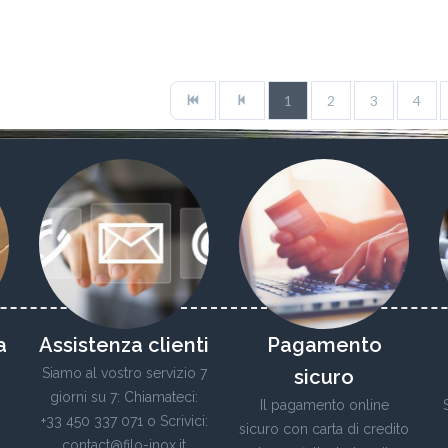
1
2
3
4
a
Assistenza clienti
Pagamento
Siamo al vostro servizio 7
sicuro
giorni su 7: Chiamateci:
Il pagamento online
+33 450 337 071 o Scrivici:
sicuro con carta di credito
contact@filo-inox.it