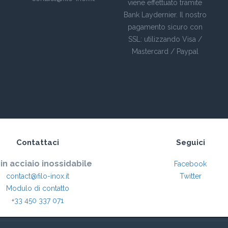
viene effettuato tramite
Bank Laydernier. Il nostro
pagamento sicuro con
SSL: utilizzando Visa /
Mastercard / Paypal
Contattaci
Seguici
 in acciaio inossidabile
Facebook
contact@filo-inox.it
Twitter
Modulo di contatto
+33 450 337 071