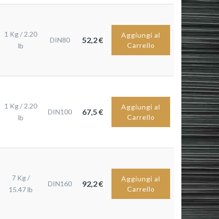
1 Kg / 2.20
Aggiungi al
52,2 €
DIN80
Carrello
lb
1 Kg / 2.20
Aggiungi al
67,5 €
DIN100
Carrello
lb
7 Kg /
Aggiungi al
92,2 €
DIN160
Carrello
15.47 lb