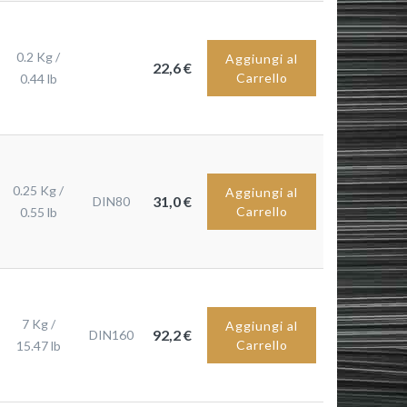
0.2 Kg /
Aggiungi al
22,6 €
Carrello
0.44 lb
0.25 Kg /
Aggiungi al
31,0 €
DIN80
Carrello
0.55 lb
7 Kg /
Aggiungi al
92,2 €
DIN160
Carrello
15.47 lb