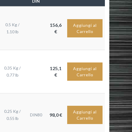
DIN
0.5 Kg /
156,6
Aggiungi al
€
Carrello
1.10 lb
0.35 Kg /
125,1
Aggiungi al
€
Carrello
0.77 lb
0.25 Kg /
Aggiungi al
98,0 €
DIN80
Carrello
0.55 lb