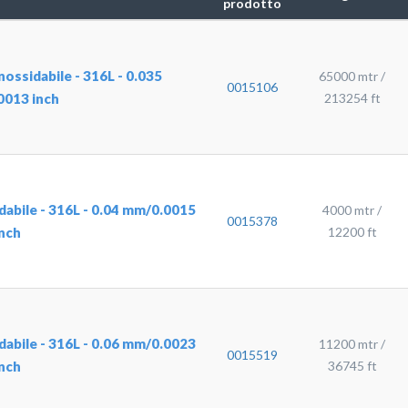
prodotto
inossidabile - 316L - 0.035
65000 mtr /
0015106
013 inch
213254 ft
sidabile - 316L - 0.04 mm/0.0015
4000 mtr /
0015378
inch
12200 ft
sidabile - 316L - 0.06 mm/0.0023
11200 mtr /
0015519
inch
36745 ft