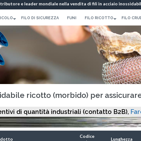
istributore e leader mondiale nella vendita di fili in acciaio inossidabi
450 337 071
-
Modulo di contatto
RICOLO
FILO DI SICUREZZA
FUNI
FILO RICOTTO
FILO CRU
sidabile ricotto (morbido) per assicurar
ntivi di quantità industriali (contatto B2B),
Far
Codice
dotto
Lunghezza