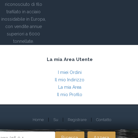
riconosciuto di filo
trafilato in acciaio
inossidabile in Europa,
con vendite annue
superiori a 6000
tonnellate.
La mia Area Utente
I miei Ordini
Il mio Indirizzo
La mia Area
Il mio Profilo
Home
Su
Registrare
Contatto
Ricerca
Azzera