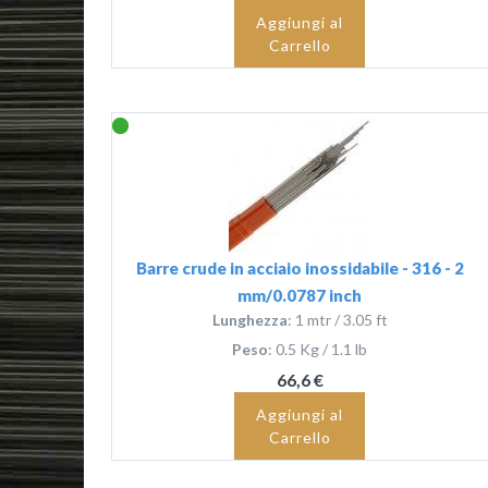
Aggiungi al
Carrello
Barre crude in acciaio inossidabile - 316 - 2
mm/0.0787 inch
Lunghezza
: 1 mtr / 3.05 ft
Peso
: 0.5 Kg / 1.1 lb
66,6 €
Aggiungi al
Carrello