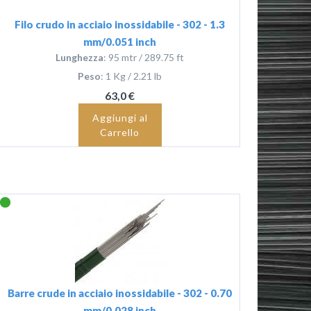
Filo crudo in acciaio inossidabile - 302 - 1.3
mm/0.051 inch
Lunghezza
: 95 mtr / 289.75 ft
Peso
: 1 Kg / 2.21 lb
63,0 €
Aggiungi al
Carrello
Barre crude in acciaio inossidabile - 302 - 0.70
mm/0.028 inch