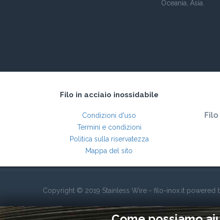
Oceania, Asia.
Filo in acciaio inossidabile
Filo
Condizioni d'uso
Termini e condizioni
Politica sulla riservatezza
Mappa del sito
Copyright © 2019 Stainless Wire - filo-inox.it powered
Come possiamo aiut