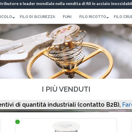
istributore e leader mondiale nella vendita di fili in acciaio inossidabi
450 337 071
-
Modulo di contatto
RICOLO
FILO DI SICUREZZA
FUNI
FILO RICOTTO
FILO CRU
I PIÙ VENDUTI
ntivi di quantità industriali (contatto B2B),
Far