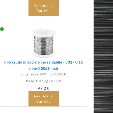
Aggiungi al
Carrello
Filo crudo in acciaio inossidabile - 302 - 0.15
mm/0.0059 inch
Lunghezza
: 500 mtr / 1525 ft
Peso
: 0.07 Kg / 0.15 lb
47,2 €
Aggiungi al
Carrello