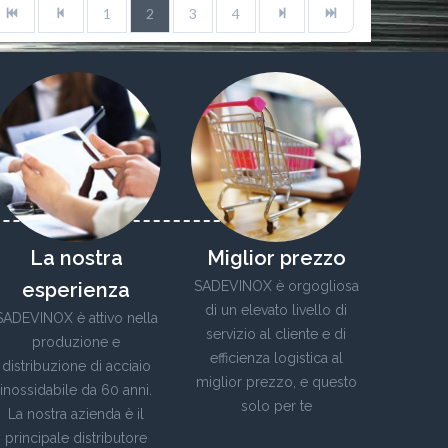
1
2
3
4
La nostra
Miglior prezzo
esperienza
SADEVINOX è orgogliosa
di un elevato livello di
SADEVINOX è attivo nella
servizio al cliente e di
produzione e
efficienza logistica al
distribuzione di acciaio
miglior prezzo, e questo
inossidabile da 60 anni.
solo per te
La nostra azienda è il
principale distributore