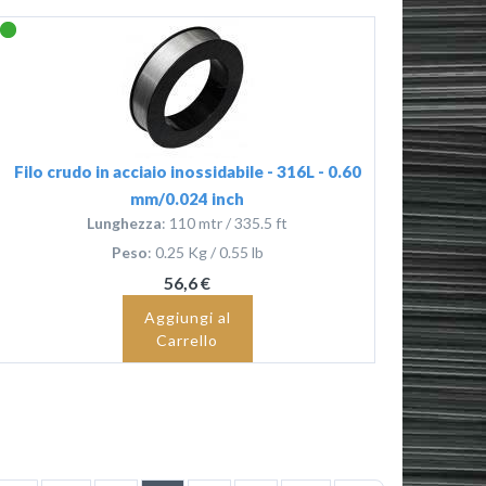
Filo crudo in acciaio inossidabile - 316L - 0.60
mm/0.024 inch
Lunghezza
: 110 mtr / 335.5 ft
Peso
: 0.25 Kg / 0.55 lb
56,6 €
Aggiungi al
Carrello