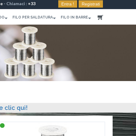
le
- Chiamaci :
+33
Entra !
Registrati
DO
FILO PER SALDATURA
FILO IN BARRE
e clic qui!