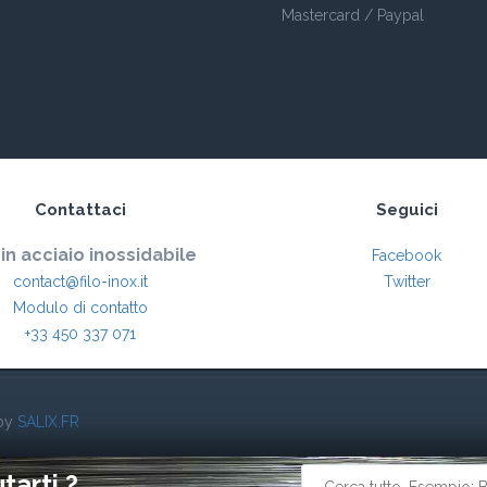
Mastercard / Paypal
Contattaci
Seguici
 in acciaio inossidabile
Facebook
contact@filo-inox.it
Twitter
Modulo di contatto
+33 450 337 071
 by
SALIX.FR
arti ?