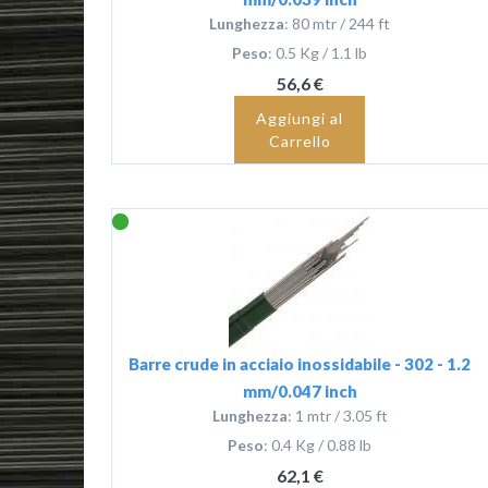
Lunghezza
: 80 mtr / 244 ft
Peso
: 0.5 Kg / 1.1 lb
56,6 €
Aggiungi al
Carrello
Barre crude in acciaio inossidabile - 302 - 1.2
mm/0.047 inch
Lunghezza
: 1 mtr / 3.05 ft
Peso
: 0.4 Kg / 0.88 lb
62,1 €