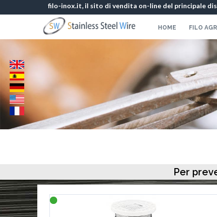
filo-inox.it, il sito di vendita on-line del principale d
HOME
FILO AG
Per preve