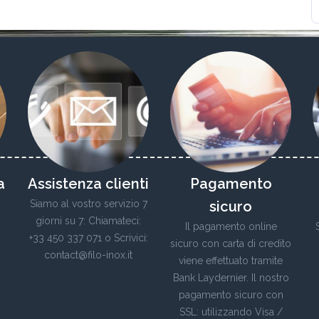
a
Assistenza clienti
Pagamento
Siamo al vostro servizio 7
sicuro
giorni su 7: Chiamateci:
Il pagamento online
+33 450 337 071 o Scrivici:
sicuro con carta di credito
contact@filo-inox.it
viene effettuato tramite
Bank Laydernier. Il nostro
pagamento sicuro con
SSL: utilizzando Visa /