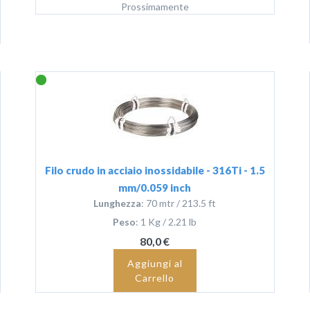
Prossimamente
Filo crudo in acciaio inossidabile - 316Ti - 1.5
mm/0.059 inch
Lunghezza
: 70 mtr / 213.5 ft
Peso
: 1 Kg / 2.21 lb
80,0 €
Aggiungi al
Carrello