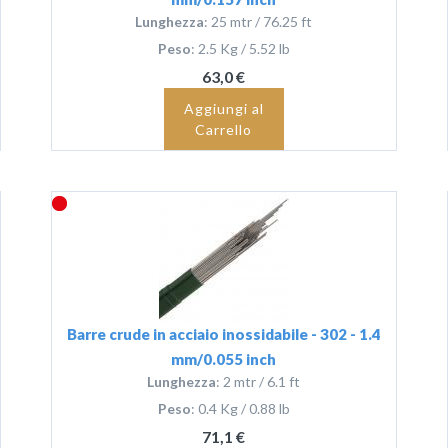
Lunghezza
: 25 mtr / 76.25 ft
Peso
: 2.5 Kg / 5.52 lb
63,0 €
Aggiungi al
Carrello
Barre crude in acciaio inossidabile - 302 - 1.4
mm/0.055 inch
Lunghezza
: 2 mtr / 6.1 ft
Peso
: 0.4 Kg / 0.88 lb
71,1 €